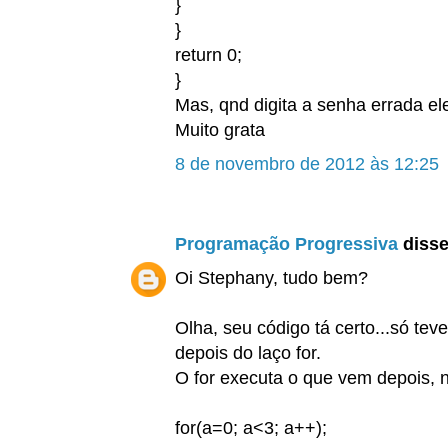
}
}
return 0;
}
Mas, qnd digita a senha errada el
Muito grata
8 de novembro de 2012 às 12:25
Programação Progressiva
disse.
Oi Stephany, tudo bem?
Olha, seu código tá certo...só te
depois do laço for.
O for executa o que vem depois, n
for(a=0; a<3; a++);