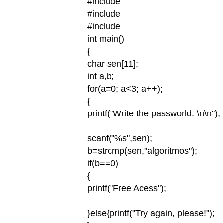
#include
#include
#include
int main()
{
char sen[11];
int a,b;
for(a=0; a<3; a++);
{
printf("Write the passworld: \n\n");
scanf("%s",sen);
b=strcmp(sen,"algoritmos");
if(b==0)
{
printf("Free Acess");
}else{printf("Try again, please!");