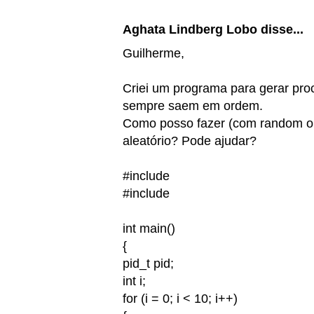
Aghata Lindberg Lobo disse...
Guilherme,
Criei um programa para gerar pr
sempre saem em ordem.
Como posso fazer (com random ou 
aleatório? Pode ajudar?
#include
#include
int main()
{
pid_t pid;
int i;
for (i = 0; i < 10; i++)