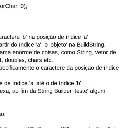
torChar, 0);
aractere 'b' na posição de índice 'a'
rtir do índice 'a', o 'objeto' na BuildString.
ama enorme de coisas, como String, vetor de
at, doubles, chars etc.
specificamente o caractere da posição de índice
 de índice 'a' até o de índice 'b'
xa, ao fim da String Builder 'teste' algum
ão: