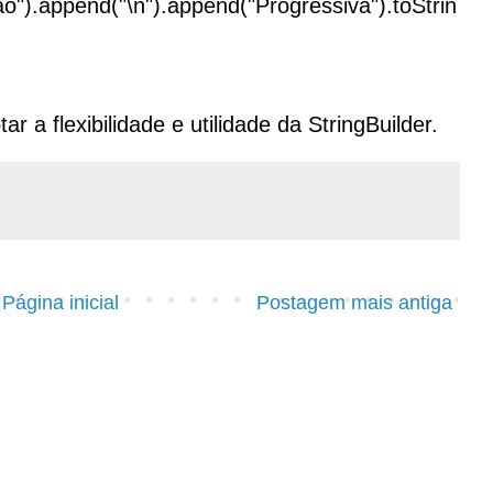
o").append("\n").append("Progressiva").toStrin
 a flexibilidade e utilidade da StringBuilder.
Página inicial
Postagem mais antiga