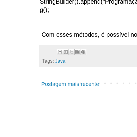
StringBuilder().append("Programaçã
g();
Com esses métodos, é possível notar
Tags:
Java
Postagem mais recente