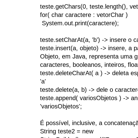
teste.getChars(0, teste.length(), ve
for( char caractere : vetorChar )
System.out.print(caractere);
teste.setCharAt(a, 'b') -> insere o c
teste.insert(a, objeto) -> insere, a pa
Objeto, em Java, representa uma g
caracteres, booleanos, inteiros, flo
teste.deleteCharAt( a ) -> deleta e
'a'
teste.delete(a, b) -> dele o caractere
teste.append( variosObjetos ) -> ane
'variosObjetos';
É possível, inclusive, a concatenaç
String teste2 = new