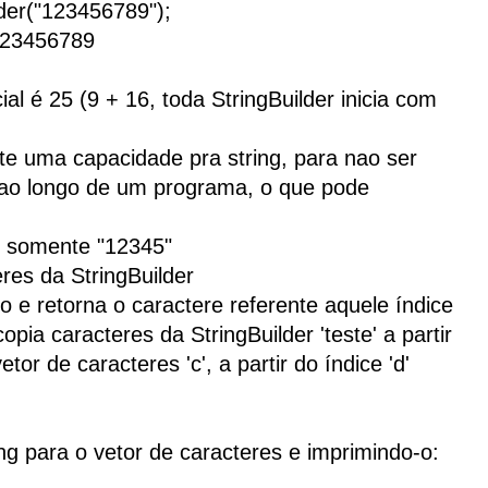
lder("123456789");
 123456789
ial é 25 (9 + 16, toda StringBuilder inicia com
te uma capacidade pra string, para nao ser
 ao longo de um programa, o que pode
 é somente "12345"
eres da StringBuilder
ro e retorna o caractere referente aquele índice
copia caracteres da StringBuilder 'teste' a partir
vetor de caracteres 'c', a partir do índice 'd'
ng para o vetor de caracteres e imprimindo-o: