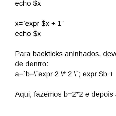
echo $x
x=`expr $x + 1`
echo $x
Para backticks aninhados, dev
de dentro:
a=`b=\`expr 2 \* 2 \`; expr $b + 
Aqui, fazemos b=2*2 e depois