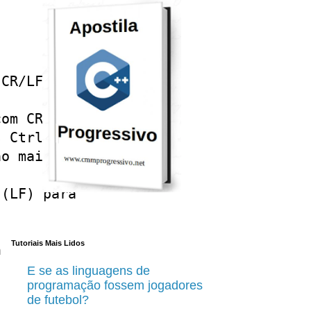
CR/LF) para o 

om CR/LF

 Ctrl-M

o mais simples

(LF) para

Tutoriais Mais Lidos


E se as linguagens de
programação fossem jogadores
de futebol?