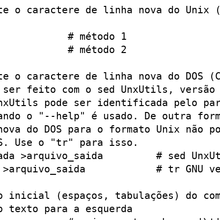
te o caractere de linha nova do Unix (
           # método 1

           # método 2

te o caractere de linha nova do DOS (C
 ser feito com o sed UnxUtils, versão 
nxUtils pode ser identificada pelo par
ando o "--help" é usado. De outra form
nova do DOS para o formato Unix não po
. Use o "tr" para isso.

ada >arquivo_saida         # sed UnxUt
 >arquivo_saida            # tr GNU ve
o inicial (espaços, tabulações) do com
 texto para a esquerda
