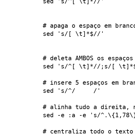
 sed 's/^[ \t]*//'        
                           
 # apaga o espaço em branc
 sed 's/[ \t]*$//'        
                           
 # deleta AMBOS os espaços
 sed 's/^[ \t]*//;s/[ \t]*$
 # insere 5 espaços em bra
 sed 's/^/     /'

 # alinha tudo a direita, 
 sed -e :a -e 's/^.\{1,78\
 # centraliza todo o texto