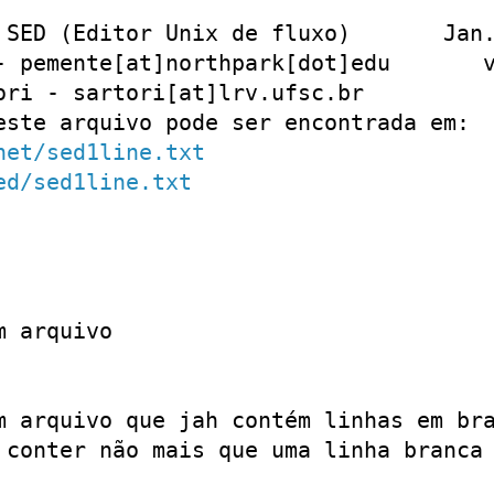
 SED (Editor Unix de fluxo)       Jan.
- pemente[at]northpark[dot]edu       v
ori - sartori[at]lrv.ufsc.br

este arquivo pode ser encontrada em:

net/sed1line.txt
ed/sed1line.txt
 arquivo

m arquivo que jah contém linhas em bra
 conter não mais que uma linha branca
