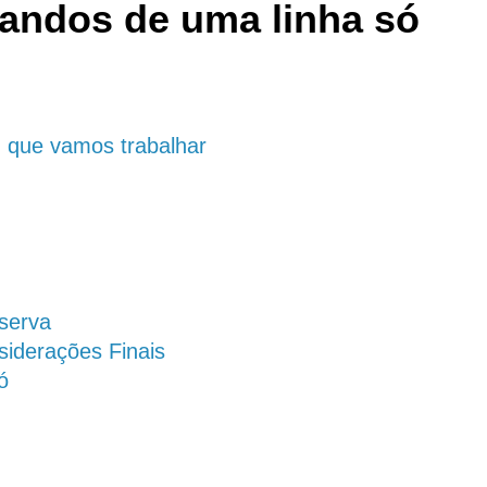
mandos de uma linha só
m que vamos trabalhar
serva
siderações Finais
ó