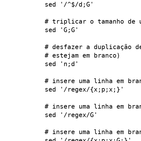
 sed '/^$/d;G'

 # triplicar o tamanho de u
 sed 'G;G'

 # desfazer a duplicação d
 # estejam em branco)

 sed 'n;d'

 # insere uma linha em bra
 sed '/regex/{x;p;x;}'

 # insere uma linha em bra
 sed '/regex/G'

 # insere uma linha em bra
 sed '/regex/{x;p;x;G;}'
