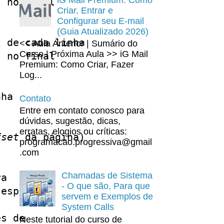
 no final

Criar, Entrar e
Configurar seu E-mail
(Guia Atualizado 2026)
 de cada linha

<< Aula Anterior | Sumário do
Curso | Próxima Aula >> iG Mail
 no final

Premium: Como Criar, Fazer
Log...
ha

Contato
Entre em contato conosco para
dúvidas, sugestão, dicas,
erratas, elogios ou críticas:
fset
 da página)

programacao.progressiva@gmail
.com
Chamadas de Sistema
a

- O que são, Para que
espaço

servem e Exemplos de
System Calls
s de

Neste tutorial do curso de