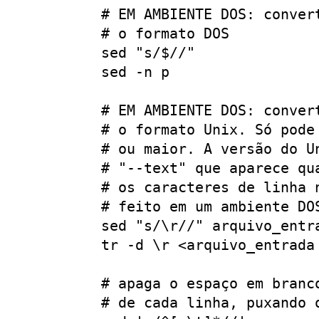
 # EM AMBIENTE DOS: conver
 # o formato DOS

 sed "s/$//"               
 sed -n p                  
 # EM AMBIENTE DOS: conver
 # o formato Unix. Só pode
 # ou maior. A versão do U
 # "--text" que aparece qu
 # os caracteres de linha 
 # feito em um ambiente DOS
 sed "s/\r//" arquivo_entr
 tr -d \r <arquivo_entrada
 # apaga o espaço em branc
 # de cada linha, puxando o