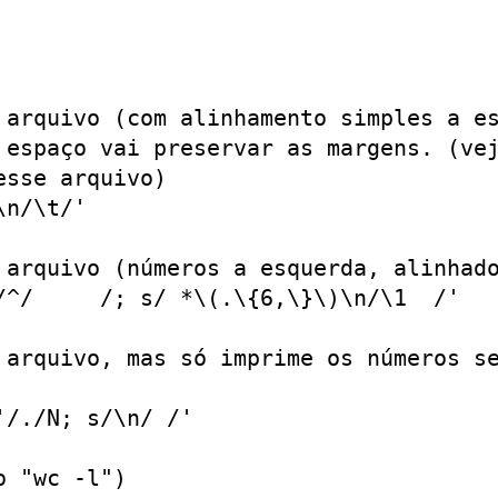
 arquivo (com alinhamento simples a es
 espaço vai preservar as margens. (vej
sse arquivo)

n/\t/'

 arquivo (números a esquerda, alinhado
/^/     /; s/ *\(.\{6,\}\)\n/\1  /'

 arquivo, mas só imprime os números se
/./N; s/\n/ /'

 "wc -l")
