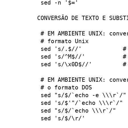
 sed -n '$='

CONVERSÃO DE TEXTO E SUBSTI
 # EM AMBIENTE UNIX: conve
 # formato Unix

 sed 's/.$//'            #
 sed 's/^M$//'           #
 sed 's/\x0D$//'         #
 # EM AMBIENTE UNIX: conve
 # o formato DOS

 sed "s/$/`echo -e \\\r`/"
 sed 's/$'"/`echo \\\r`/" 
 sed "s/$/`echo \\\r`/"   
 sed 's/$/\r/'             