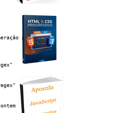
eração par

gex"

egex"

ontem "regex"
