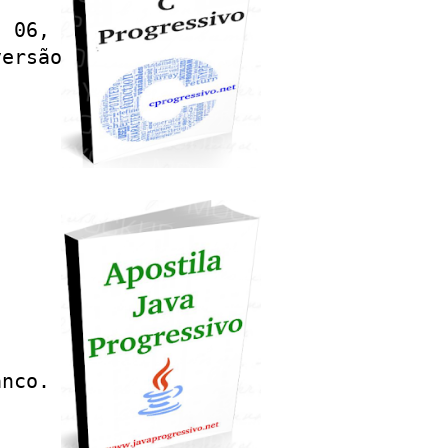
 06, 2006

ersão 5.5

nco.
