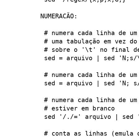
NUMERACÃO:

 # numera cada linha de um
 # uma tabulação em vez do
 # sobre o '\t' no final de
 sed = arquivo | sed 'N;s/\
 # numera cada linha de um
 sed = arquivo | sed 'N; s
 # numera cada linha de um
 # estiver em branco

 sed '/./=' arquivo | sed '
 # conta as linhas (emula o