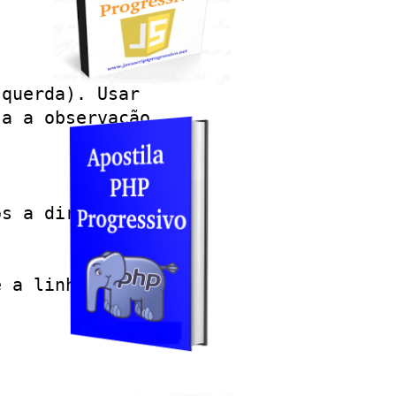
querda). Usar

a a observação

s a direita)

 a linha não
