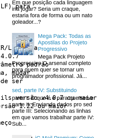
Em que posição cada linguagem
LF) para 

iria jogar? Seria um craque,
estaria fora de forma ou um nato
goleador...?
Mega Pack: Todas as
Apostilas do Projeto
R/LF) para

Progressivo
4.0.7

Mega Pack Projeto
Progressivo O arsenal completo
âmetro padrão

para quem quer se tornar um
a, mudar

programador profissional. Já...
de ser

sed, parte IV: Substituindo
ils versão v4.0.7 ou maior

parte I: O que é e para que serve
parte II: Enviando dados pro sed
rsão 1.22 ou maior

parte III: Selecionando as linhas
em que vamos trabalhar parte IV:
eço

Sub...
iG Mail Premium: Como