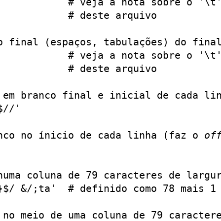
            # veja a nota sobre o '\t'
           # deste arquivo

o final (espaços, tabulações) do final
            # veja a nota sobre o '\t'
           # deste arquivo

 em branco final e inicial de cada lin
//'

nco no ínicio de cada linha (faz o 
of
numa coluna de 79 caracteres de largur
}$/ &/;ta'  # definido como 78 mais 1 
 no meio de uma coluna de 79 caractere