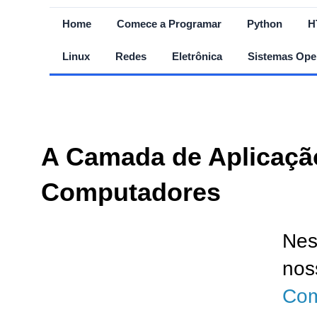
Home
Comece a Programar
Python
H
Linux
Redes
Eletrônica
Sistemas Ope
A Camada de Aplicaçã
Computadores
Nest
no
Com