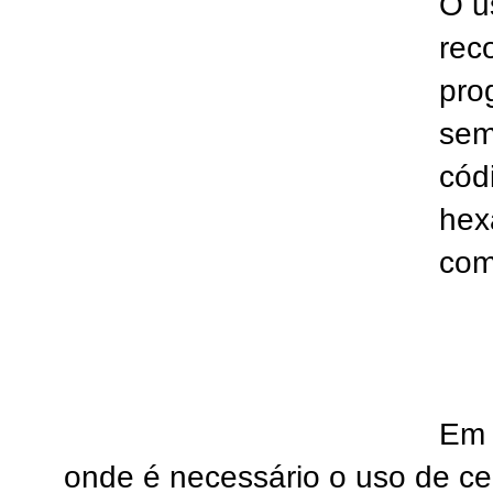
O u
rec
pro
sem
cód
hex
com
Em 
onde é necessário o uso de ce