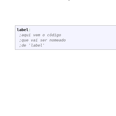
label
:
;aqui vem o código
;que vai ser nomeado
;de 'label'