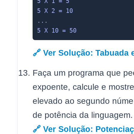
5 X 1 = 5

5 X 2 = 10

...

🔗 Ver Solução: Tabuada
Faça um programa que peç
expoente, calcule e mostr
elevado ao segundo número
de potência da linguagem.
🔗 Ver Solução: Potenci