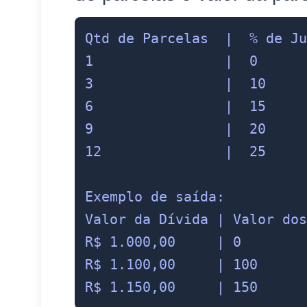
Qtd de Parcelas  |  % de Ju
1                |  0

3                |  10

6                |  15

9                |  20

12               |  25

Exemplo de saída:

Valor da Dívida | Valor dos
R$ 1.000,00     | 0        
R$ 1.100,00     | 100      