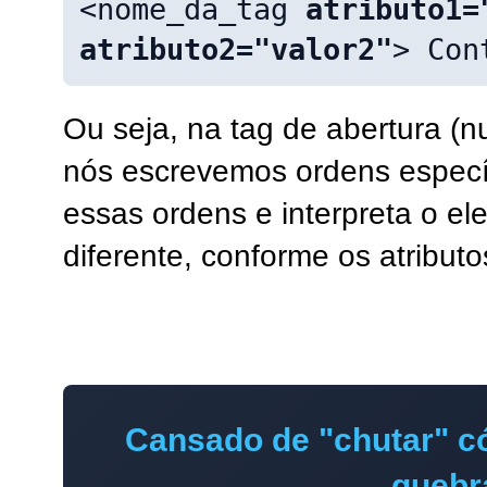
<nome_da_tag
atributo1=
atributo2="valor2"
> Con
Ou seja, na tag de abertura (
nós escrevemos ordens especí
essas ordens e interpreta o e
diferente, conforme os atribut
Cansado de "chutar" có
quebr