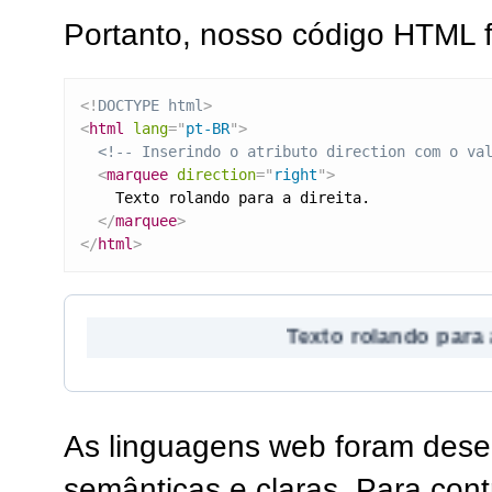
Portanto, nosso código HTML f
<!
DOCTYPE
html
>
<
html
lang
=
"
pt-BR
"
>
<!-- Inserindo o atributo direction com o va
<
marquee
direction
=
"
right
"
>
    Texto rolando para a direita.

</
marquee
>
</
html
>
Texto roland
As linguagens web foram des
semânticas e claras. Para cont