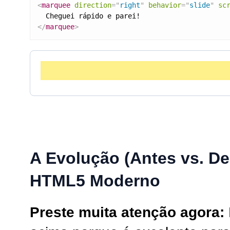
<
marquee
direction
=
"
right
"
behavior
=
"
slide
"
sc
</
marquee
>
A Evolução (Antes vs. De
HTML5 Moderno
Preste muita atenção agora: