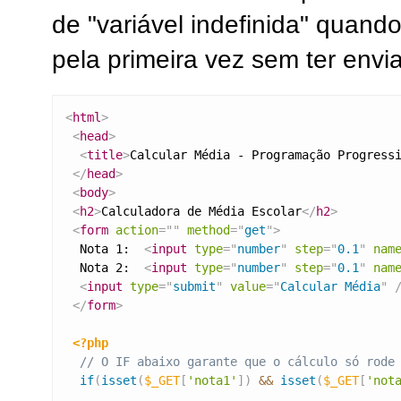
de "variável indefinida" quand
pela primeira vez sem ter envia
<
html
>
<
head
>
<
title
>
Calcular Média - Programação Progress
</
head
>
<
body
>
<
h2
>
Calculadora de Média Escolar
</
h2
>
<
form
action
=
"
"
method
=
"
get
"
>
  Nota 1:  
<
input
type
=
"
number
"
step
=
"
0.1
"
nam
  Nota 2:  
<
input
type
=
"
number
"
step
=
"
0.1
"
nam
<
input
type
=
"
submit
"
value
=
"
Calcular Média
"
</
form
>
<?php
// O IF abaixo garante que o cálculo só rode
if
(
isset
(
$_GET
[
'nota1'
]
)
&&
isset
(
$_GET
[
'not