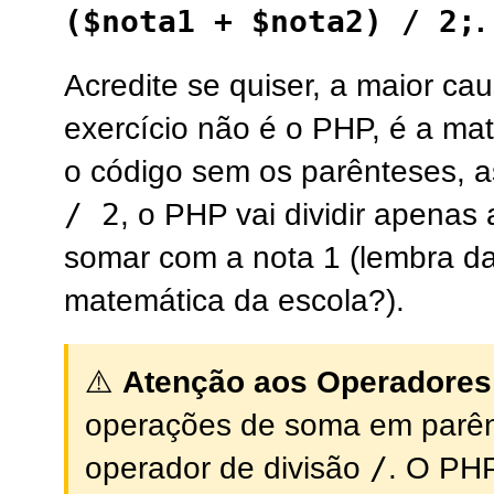
($nota1 + $nota2) / 2;
.
Acredite se quiser, a maior ca
exercício não é o PHP, é a ma
o código sem os parênteses, 
/ 2
, o PHP vai dividir apenas
somar com a nota 1 (lembra da
matemática da escola?).
⚠️
Atenção aos Operadores
operações de soma em parênt
/
operador de divisão
. O PHP