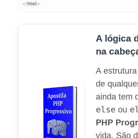
</
html
>
A lógica 
na cabeç
A estrutura
de qualque
ainda tem 
else
e
ou
PHP Progr
vida. São 