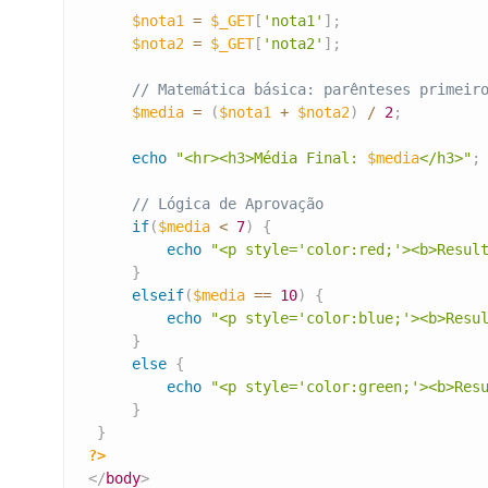
$nota1
=
$_GET
[
'nota1'
]
;
$nota2
=
$_GET
[
'nota2'
]
;
// Matemática básica: parênteses primeir
$media
=
(
$nota1
+
$nota2
)
/
2
;
echo
"<hr><h3>Média Final: 
$media
</h3>"
;
// Lógica de Aprovação
if
(
$media
<
7
)
{
echo
"<p style='color:red;'><b>Resul
}
elseif
(
$media
==
10
)
{
echo
"<p style='color:blue;'><b>Resu
}
else
{
echo
"<p style='color:green;'><b>Res
}
}
?>
</
body
>