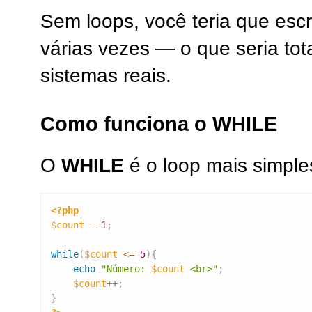
Sem loops, você teria que es
várias vezes — o que seria tot
sistemas reais.
Como funciona o WHILE
O
WHILE
é o loop mais simple
<?php
$count
=
1
;
while
(
$count
<=
5
)
{
echo
"Número: 
$count
 <br>"
;
$count
++
;
}