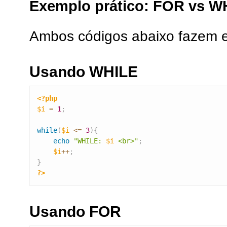
Exemplo prático: FOR vs W
Ambos códigos abaixo fazem 
Usando WHILE
<?php
$i
=
1
;
while
(
$i
<=
3
)
{
echo
"WHILE: 
$i
 <br>"
;
$i
++
;
}
?>
Usando FOR