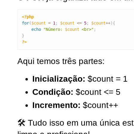
<?php
for
(
$count
=
1
;
$count
<=
5
;
$count
++
)
{
echo
"Número: 
$count
 <br>"
;
}
?>
Aqui temos três partes:
Inicialização:
$count = 1
Condição:
$count <= 5
Incremento:
$count++
🛠️ Tudo isso em uma única est