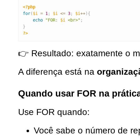
<?php
for
(
$i
=
1
;
$i
<=
3
;
$i
++
)
{
echo
"FOR: 
$i
 <br>"
;
}
?>
👉 Resultado: exatamente o 
A diferença está na
organizaç
Quando usar FOR na prátic
Use FOR quando:
Você sabe o número de re