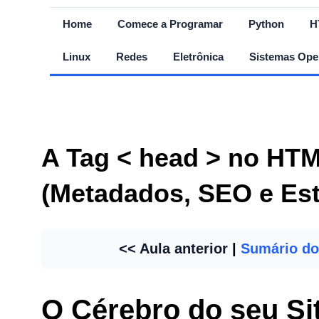
Home
Comece a Programar
Python
H
Linux
Redes
Eletrônica
Sistemas Ope
A Tag < head > no HT
(Metadados, SEO e Est
<< Aula anterior
|
Sumário do
O Cérebro do seu S