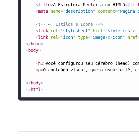
<
title
>
A Estrutura Perfeita no HTML5
</
tit
<
meta
name
=
"
description
"
content
=
"
Página 
<!-- 4. Estilos e Ícone -->
<
link
rel
=
"
stylesheet
"
href
=
"
style.css
"
>
<
link
rel
=
"
icon
"
type
=
"
image/x-icon
"
href
</
head
>
<
body
>
<
h1
>
Você configurou seu cérebro (head) co
<
p
>
O conteúdo visual, que o usuário lê, c
</
body
>
</
html
>