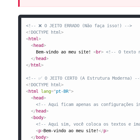
<!-- ❌ O JEITO ERRADO (Não faça isso!) -->
<!
DOCTYPE
html
>
<
html
>
<
head
>
    Bem-vindo ao meu site! 
<
br
>
<!-- O texto 
</
head
>
</
html
>
<!-- ✅ O JEITO CERTO (A Estrutura Moderna) --
<!
DOCTYPE
html
>
<
html
lang
=
"
pt-BR
"
>
<
head
>
<!-- Aqui ficam apenas as configurações i
</
head
>
<
body
>
<!-- Aqui sim, você coloca os textos e im
<
p
>
Bem-vindo ao meu site!
</
p
>
</
body
>