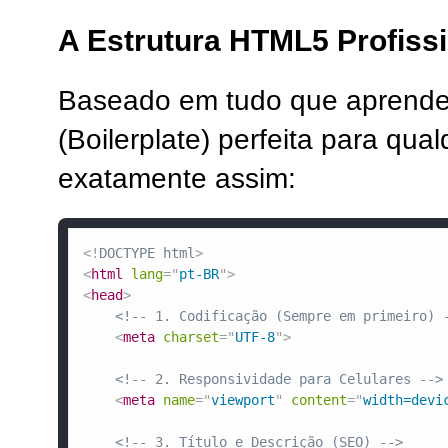
A Estrutura HTML5 Profissi
Baseado em tudo que aprendemo
(Boilerplate) perfeita para qua
exatamente assim:
<!
DOCTYPE
html
>
<
html
lang
=
"
pt-BR
"
>
<
head
>
<!-- 1. Codificação (Sempre em primeiro) 
<
meta
charset
=
"
UTF-8
"
>
<!-- 2. Responsividade para Celulares -->
<
meta
name
=
"
viewport
"
content
=
"
width=devi
<!-- 3. Título e Descrição (SEO) -->