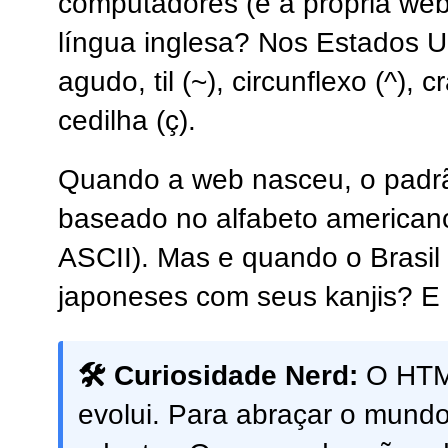
computadores (e a própria web
língua inglesa? Nos Estados U
agudo, til (~), circunflexo (^), 
cedilha (ç).
Quando a web nasceu, o padrão
baseado no alfabeto america
ASCII). Mas e quando o Brasil
japoneses com seus kanjis? E 
🛠️ Curiosidade Nerd:
O HTM
evolui. Para abraçar o mundo 