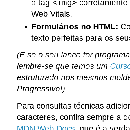
<img>
a tag
corretamente 
Web Vitals.
Formulários no HTML:
Com
texto perfeitas para os seu
(E se o seu lance for program
lembre-se que temos um
Curs
estruturado nos mesmos molde
Progressivo!)
Para consultas técnicas adicio
caracteres, confira sempre a d
MDN Web Docs
, que é a verda