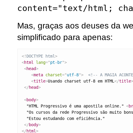
content="text/html; ch
Mas, graças aos deuses da w
simplificado para apenas:
<!
DOCTYPE
html
>
<
html
lang
=
"
pt-br
"
>
<
head
>
<
meta
charset
=
"
utf-8
"
>
<!-- A MAGIA ACONT
<
title
>
Usando charset utf-8 em HTML
</
title
</
head
>
<
body
>
  "HTML Progressivo é uma apostila online." 
<
b
  "Os cursos da rede Progressivo são muito bon
  "Estou estudando com eficiência."

</
body
>
</
html
>