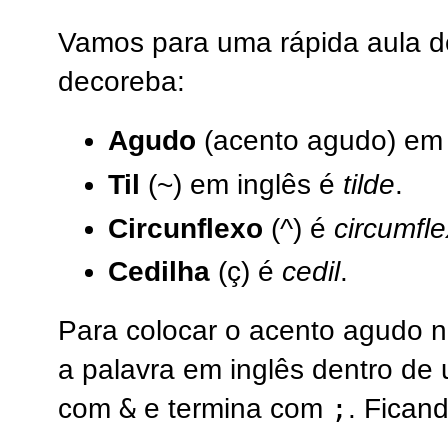
Vamos para uma rápida aula de i
decoreba:
Agudo
(acento agudo) em 
Til
(~) em inglês é
tilde
.
Circunflexo
(^) é
circumfle
Cedilha
(ç) é
cedil
.
Para colocar o acento agudo na 
a palavra em inglês dentro d
&
;
com
e termina com
. Fican