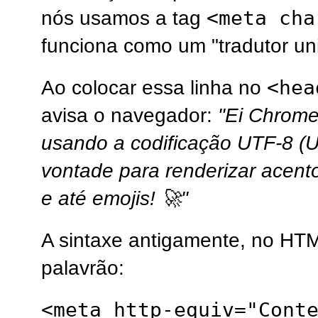
<meta cha
nós usamos a tag
funciona como um "tradutor uni
<hea
Ao colocar essa linha no
avisa o navegador:
"Ei Chrome,
usando a codificação UTF-8 (U
vontade para renderizar acento
e até emojis! 🚀"
A sintaxe antigamente, no HT
palavrão:
<meta http-equiv="Cont