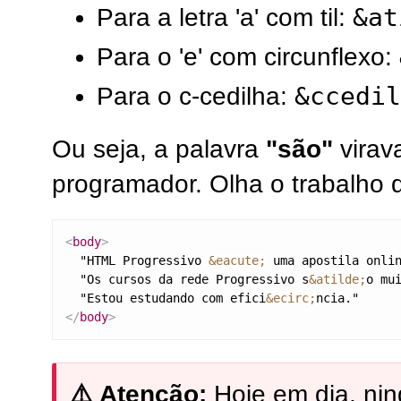
&at
Para a letra 'a' com til:
Para o 'e' com circunflexo:
&ccedil
Para o c-cedilha:
Ou seja, a palavra
"são"
virav
programador. Olha o trabalho 
<
body
>
  "HTML Progressivo 
&eacute;
 uma apostila onli
  "Os cursos da rede Progressivo s
&atilde;
o mu
  "Estou estudando com efici
&ecirc;
</
body
>
⚠️ Atenção:
Hoje em dia, ni