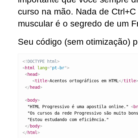
curso na mão. Nada de Ctrl+C 
muscular é o segredo de um F
Seu código (sem otimização) p
<!
DOCTYPE
html
>
<
html
lang
=
"
pt-br
"
>
<
head
>
<
title
>
Acentos ortográficos em HTML
</
title
</
head
>
<
body
>
  "HTML Progressivo é uma apostila online." 
<
b
  "Os cursos da rede Progressivo são muito bon
  "Estou estudando com eficiência."

</
body
>
</
html
>