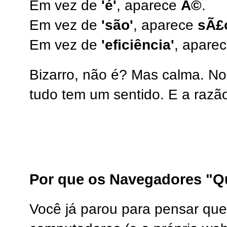
Em vez de
'é'
, aparece
Ã©
.
Em vez de
'são'
, aparece
sÃ£
Em vez de
'eficiência'
, apare
Bizarro, não é? Mas calma. N
tudo tem um sentido. E a razão 
Por que os Navegadores "Q
Você já parou para pensar qu