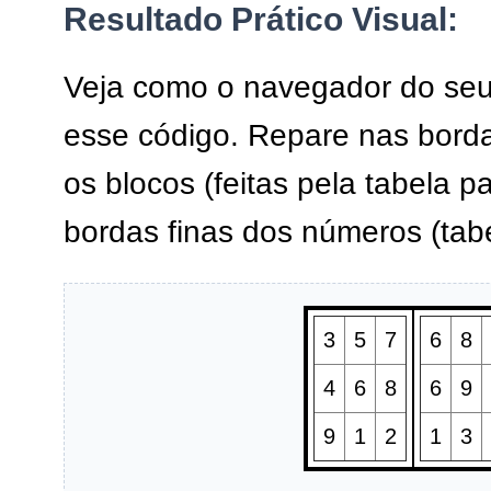
Resultado Prático Visual:
Veja como o navegador do seu 
esse código. Repare nas bord
os blocos (feitas pela tabela p
bordas finas dos números (tabel
3
5
7
6
8
4
6
8
6
9
9
1
2
1
3