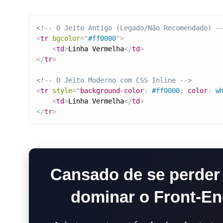
<!-- O Jeito Antigo (Legado/Não Recomendado) -
<
tr
bgcolor
=
"
#ff0000
"
>
<
td
>
Linha Vermelha
</
td
>
</
tr
>
<!-- O Jeito Moderno com CSS Inline -->
<
tr
style
=
"
background-color
:
 #ff0000
;
color
:
 w
<
td
>
Linha Vermelha
</
td
>
</
tr
>
Cansado de se perder
dominar o Front-En