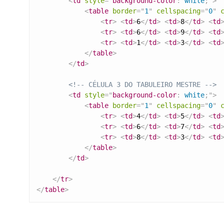
<
td
style
=
"
background-color
:
 white
;
"
>
<
table
border
=
"
1
"
cellspacing
=
"
0
"
<
tr
>
<
td
>
6
</
td
>
<
td
>
8
</
td
>
<
td
<
tr
>
<
td
>
6
</
td
>
<
td
>
9
</
td
>
<
td
<
tr
>
<
td
>
1
</
td
>
<
td
>
3
</
td
>
<
td
</
table
>
</
td
>
<!-- CÉLULA 3 DO TABULEIRO MESTRE -->
<
td
style
=
"
background-color
:
 white
;
"
>
<
table
border
=
"
1
"
cellspacing
=
"
0
"
<
tr
>
<
td
>
4
</
td
>
<
td
>
5
</
td
>
<
td
<
tr
>
<
td
>
6
</
td
>
<
td
>
7
</
td
>
<
td
<
tr
>
<
td
>
8
</
td
>
<
td
>
3
</
td
>
<
td
</
table
>
</
td
>
</
tr
>
</
table
>