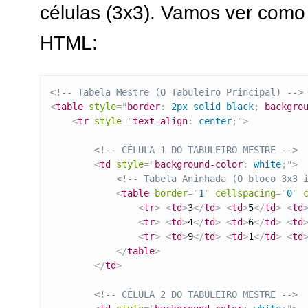
células (3x3). Vamos ver como 
HTML:
<!-- Tabela Mestre (O Tabuleiro Principal) -->
<
table
style
=
"
border
:
 2px solid black
;
backgro
<
tr
style
=
"
text-align
:
 center
;
"
>
<!-- CÉLULA 1 DO TABULEIRO MESTRE -->
<
td
style
=
"
background-color
:
 white
;
"
>
<!-- Tabela Aninhada (O bloco 3x3 
<
table
border
=
"
1
"
cellspacing
=
"
0
"
<
tr
>
<
td
>
3
</
td
>
<
td
>
5
</
td
>
<
td
<
tr
>
<
td
>
4
</
td
>
<
td
>
6
</
td
>
<
td
<
tr
>
<
td
>
9
</
td
>
<
td
>
1
</
td
>
<
td
</
table
>
</
td
>
<!-- CÉLULA 2 DO TABULEIRO MESTRE -->