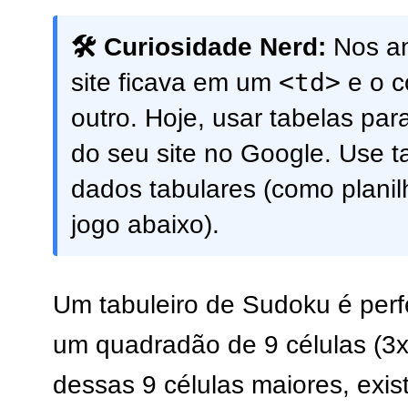
🛠️ Curiosidade Nerd:
Nos an
<td>
site ficava em um
e o c
outro. Hoje, usar tabelas pa
do seu site no Google. Use 
dados tabulares (como planil
jogo abaixo).
Um tabuleiro de Sudoku é perfei
um quadradão de 9 células (3
dessas 9 células maiores, exis