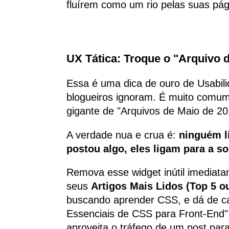
fluírem como um rio pelas suas pág
UX Tática: Troque o "Arquivo 
Essa é uma dica de ouro de Usabil
blogueiros ignoram. É muito comum v
gigante de "Arquivos de Maio de 20
A verdade nua e crua é:
ninguém l
postou algo, eles ligam para a s
Remova esse widget inútil imediata
seus
Artigos Mais Lidos (Top 5 o
buscando aprender CSS, e dá de ca
Essenciais de CSS para Front-End", 
aproveita o tráfego de um post par