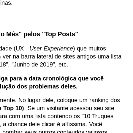
inas.
do Mês" pelos "Top Posts"
idade (UX -
User Experience
) que muitos
er na barra lateral de sites antigos uma lista
18", "Junho de 2019", etc.
iga para a data cronológica que você
olução dos problemas deles.
mente. No lugar dele, coloque um ranking dos
u Top 10)
. Se um visitante acessou seu site
ra com uma lista contendo os "10 Truques
a chance dele clicar é altíssima. Você
a bombar seus outros conteúdos valiosos.