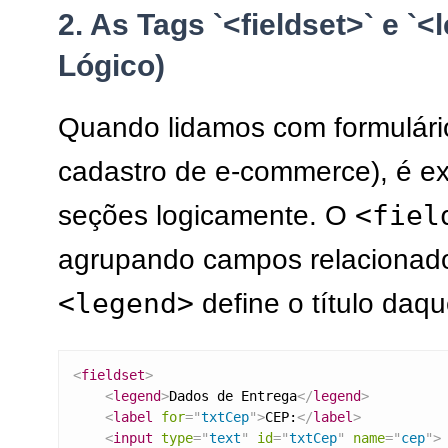
2. As Tags `<fieldset>` e 
Lógico)
Quando lidamos com formulár
cadastro de e-commerce), é ex
<fiel
seções logicamente. O
agrupando campos relacionado
<legend>
define o título daq
<
fieldset
>
<
legend
>
Dados de Entrega
</
legend
>
<
label
for
=
"
txtCep
"
>
CEP:
</
label
>
<
input
type
=
"
text
"
id
=
"
txtCep
"
name
=
"
cep
"
>