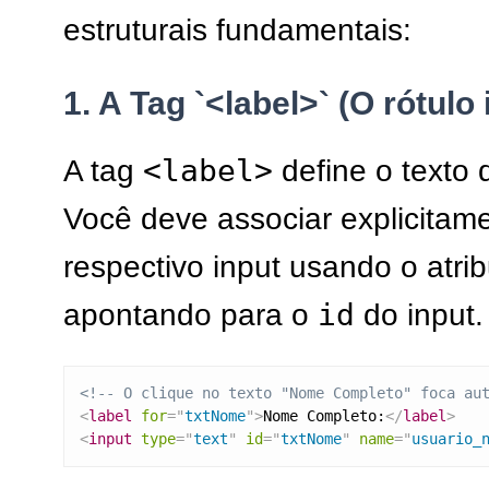
estruturais fundamentais:
1. A Tag `<label>` (O rótulo 
<label>
A tag
define o texto 
Você deve associar explicitame
respectivo input usando o atri
id
apontando para o
do input.
<!-- O clique no texto "Nome Completo" foca au
<
label
for
=
"
txtNome
"
>
Nome Completo:
</
label
>
<
input
type
=
"
text
"
id
=
"
txtNome
"
name
=
"
usuario_