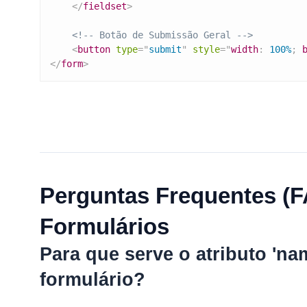
</
fieldset
>
<!-- Botão de Submissão Geral -->
<
button
type
=
"
submit
"
style
=
"
width
:
 100%
;
</
form
>
Perguntas Frequentes (F
Formulários
Para que serve o atributo 'n
formulário?