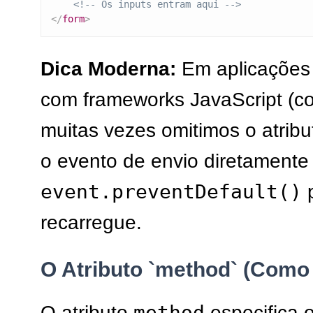
<!-- Os inputs entram aqui -->
</
form
>
Dica Moderna:
Em aplicações
com frameworks JavaScript (co
muitas vezes omitimos o atrib
o evento de envio diretamente
event.preventDefault()
p
recarregue.
O Atributo `method` (Como
method
O atributo
especifica 