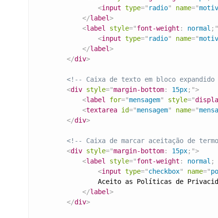
<
input
type
=
"
radio
"
name
=
"
moti
</
label
>
<
label
style
=
"
font-weight
:
 normal
;
<
input
type
=
"
radio
"
name
=
"
moti
</
label
>
</
div
>
<!-- Caixa de texto em bloco expandido
<
div
style
=
"
margin-bottom
:
 15px
;
"
>
<
label
for
=
"
mensagem
"
style
=
"
displ
<
textarea
id
=
"
mensagem
"
name
=
"
mens
</
div
>
<!-- Caixa de marcar aceitação de term
<
div
style
=
"
margin-bottom
:
 15px
;
"
>
<
label
style
=
"
font-weight
:
 normal
;
<
input
type
=
"
checkbox
"
name
=
"
p
                Aceito as Políticas de Privacid
</
label
>
</
div
>