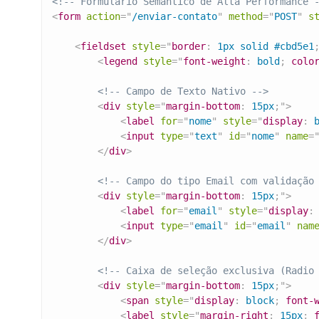
<!-- Formulário Semântico de Alta Performance 
<
form
action
=
"
/enviar-contato
"
method
=
"
POST
"
s
<
fieldset
style
=
"
border
:
 1px solid #cbd5e1
<
legend
style
=
"
font-weight
:
 bold
;
colo
<!-- Campo de Texto Nativo -->
<
div
style
=
"
margin-bottom
:
 15px
;
"
>
<
label
for
=
"
nome
"
style
=
"
display
:
 
<
input
type
=
"
text
"
id
=
"
nome
"
name
=
</
div
>
<!-- Campo do tipo Email com validação
<
div
style
=
"
margin-bottom
:
 15px
;
"
>
<
label
for
=
"
email
"
style
=
"
display
:
<
input
type
=
"
email
"
id
=
"
email
"
nam
</
div
>
<!-- Caixa de seleção exclusiva (Radio
<
div
style
=
"
margin-bottom
:
 15px
;
"
>
<
span
style
=
"
display
:
 block
;
font-
<
label
style
=
"
margin-right
:
 15px
;