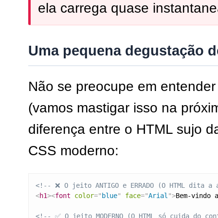
ela carrega quase instantan
Uma pequena degustação de
Não se preocupe em entender 
(vamos mastigar isso na próxi
diferença entre o HTML sujo d
CSS moderno:
<!-- ❌ O jeito ANTIGO e ERRADO (O HTML dita a 
<
h1
>
<
font
color
=
"
blue
"
face
=
"
Arial
"
>
Bem-vindo 
<!-- ✅ O jeito MODERNO (O HTML só cuida do con