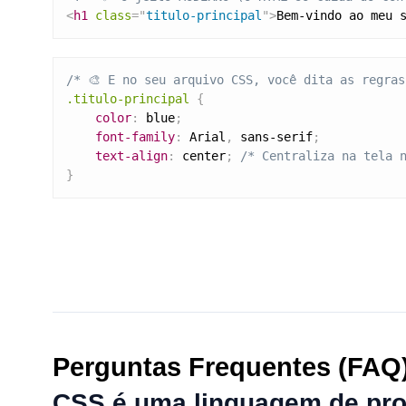
<
h1
class
=
"
titulo-principal
"
>
Bem-vindo ao meu 
/* 🎨 E no seu arquivo CSS, você dita as regras
.titulo-principal
{
color
:
 blue
;
font-family
:
 Arial
,
 sans-serif
;
text-align
:
 center
;
/* Centraliza na tela 
}
Perguntas Frequentes (FAQ
CSS é uma linguagem de pr