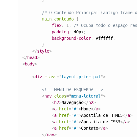
/* O Conteúdo Principal (antigo frame 
main.conteudo
{
flex
:
 1
;
/* Ocupa todo o espaço re
padding
:
 40px
;
background-color
:
 #ffffff
;
}
</
style
>
</
head
>
<
body
>
<
div
class
=
"
layout-principal
"
>
<!-- MENU DA ESQUERDA -->
<
nav
class
=
"
menu-lateral
"
>
<
h2
>
Navegação
</
h2
>
<
a
href
=
"
#
"
>
Home
</
a
>
<
a
href
=
"
#
"
>
Apostila de HTML5
</
a
>
<
a
href
=
"
#
"
>
Apostila de CSS3
</
a
>
<
a
href
=
"
#
"
>
Contato
</
a
>
</
nav
>