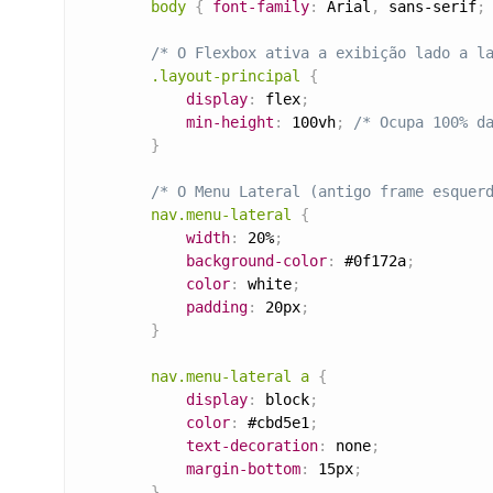
body
{
font-family
:
 Arial
,
 sans-serif
;
/* O Flexbox ativa a exibição lado a l
.layout-principal
{
display
:
 flex
;
min-height
:
 100vh
;
/* Ocupa 100% d
}
/* O Menu Lateral (antigo frame esquer
nav.menu-lateral
{
width
:
 20%
;
background-color
:
 #0f172a
;
color
:
 white
;
padding
:
 20px
;
}
nav.menu-lateral a
{
display
:
 block
;
color
:
 #cbd5e1
;
text-decoration
:
 none
;
margin-bottom
:
 15px
;
}