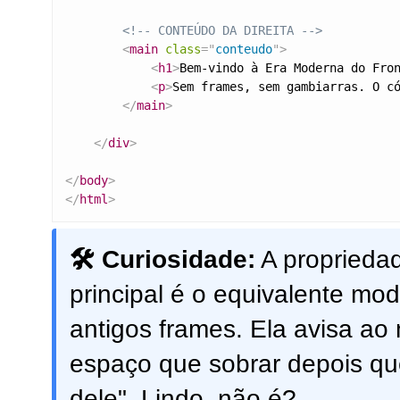
<!-- CONTEÚDO DA DIREITA -->
<
main
class
=
"
conteudo
"
>
<
h1
>
Bem-vindo à Era Moderna do Fro
<
p
>
Sem frames, sem gambiarras. O c
</
main
>
</
div
>
</
body
>
</
html
>
🛠️ Curiosidade:
A proprieda
principal é o equivalente mo
antigos frames. Ela avisa ao
espaço que sobrar depois q
dele". Lindo, não é?