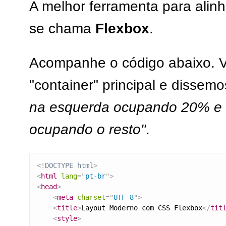
A melhor ferramenta para alinh
se chama
Flexbox
.
Acompanhe o código abaixo. 
"container" principal e dissemo
na esquerda ocupando 20% e o
ocupando o resto"
.
<!
DOCTYPE
html
>
<
html
lang
=
"
pt-br
"
>
<
head
>
<
meta
charset
=
"
UTF-8
"
>
<
title
>
Layout Moderno com CSS Flexbox
</
tit
<
style
>