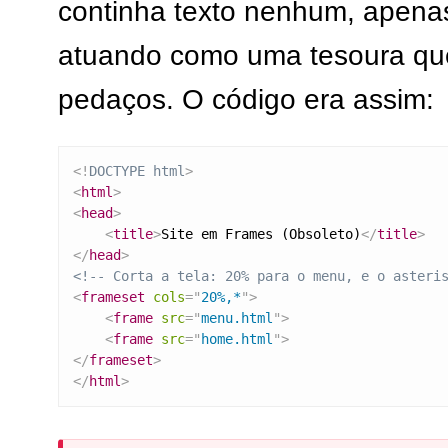
continha texto nenhum, apena
atuando como uma tesoura qu
pedaços. O código era assim:
<!
DOCTYPE
html
>
<
html
>
<
head
>
<
title
>
Site em Frames (Obsoleto)
</
title
>
</
head
>
<!-- Corta a tela: 20% para o menu, e o asteri
<
frameset
cols
=
"
20%,*
"
>
<
frame
src
=
"
menu.html
"
>
<
frame
src
=
"
home.html
"
>
</
frameset
>
</
html
>