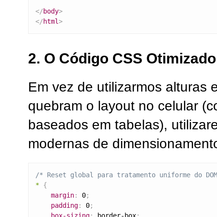
</
body
>
</
html
>
2. O Código CSS Otimizado 
Em vez de utilizarmos alturas e
quebram o layout no celular (
baseados em tabelas), utilizar
modernas de dimensionament
/* Reset global para tratamento uniforme do DO
*
{
margin
:
 0
;
padding
:
 0
;
box-sizing
:
 border-box
;