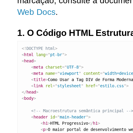
marcação, consulte a documen
Web Docs
.
1. O Código HTML Estrutura
<!
DOCTYPE
html
>
<
html
lang
=
"
pt-br
"
>
<
head
>
<
meta
charset
=
"
UTF-8
"
>
<
meta
name
=
"
viewport
"
content
=
"
width=devic
<
title
>
Como Usar a Tag DIV de Forma Modern
<
link
rel
=
"
stylesheet
"
href
=
"
estilo.css
"
>
</
head
>
<
body
>
<!-- Macroestrutura semântica principal --
<
header
id
=
"
main-header
"
>
<
h1
>
HTML Progressivo
</
h1
>
<
p
>
O maior portal de desenvolvimento w