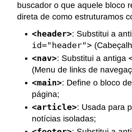
buscador o que aquele bloco r
direta de como estruturamos c
<header>
: Substitui a an
id="header">
(Cabeçalho
<nav>
: Substitui a antiga
(Menu de links de navegaç
<main>
: Define o bloco d
página;
<article>
: Usada para p
notícias isoladas;
<footer>
: Substitui a an