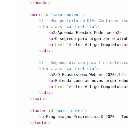
</
header
>
<
main
id
=
"
main-content
"
>
<!-- Uso perfeito da DIV: Container is
<
div
class
=
"
card-noticia
"
>
<
h2
>
Aprenda Flexbox Moderno
</
h2
>
<
p
>
O segredo para organizar e alin
<
a
href
=
"
#
"
>
Ler Artigo Completo
</
a
</
div
>
<!-- Segunda divisão para fins estétic
<
div
class
=
"
card-noticia
"
>
<
h2
>
O Ecossistema Web em 2026
</
h2
>
<
p
>
Entenda como as novas proprieda
<
a
href
=
"
#
"
>
Ler Artigo Completo
</
a
</
div
>
</
main
>
<
footer
id
=
"
main-footer
"
>
<
p
>
Programação Progressiva © 2026 - To
</
footer
>