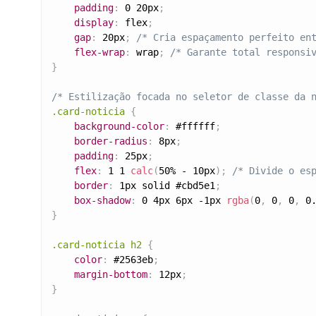
padding
:
 0 20px
;
display
:
 flex
;
gap
:
 20px
;
/* Cria espaçamento perfeito en
flex-wrap
:
 wrap
;
/* Garante total responsi
}
/* Estilização focada no seletor de classe da 
.card-noticia
{
background-color
:
 #ffffff
;
border-radius
:
 8px
;
padding
:
 25px
;
flex
:
 1 1 
calc
(
50% - 10px
)
;
/* Divide o es
border
:
 1px solid #cbd5e1
;
box-shadow
:
 0 4px 6px -1px 
rgba
(
0
,
 0
,
 0
,
 0
}
.card-noticia h2
{
color
:
 #2563eb
;
margin-bottom
:
 12px
;
}