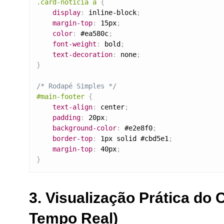
.card-noticia a
{
display
:
 inline-block
;
margin-top
:
 15px
;
color
:
 #ea580c
;
font-weight
:
 bold
;
text-decoration
:
 none
;
}
/* Rodapé Simples */
#main-footer
{
text-align
:
 center
;
padding
:
 20px
;
background-color
:
 #e2e8f0
;
border-top
:
 1px solid #cbd5e1
;
margin-top
:
 40px
;
}
3. Visualização Prática do
Tempo Real)