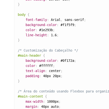
}
body
{
font-family
:
 Arial
,
 sans-serif
;
background-color
:
 #f1f5f9
;
color
:
 #1e293b
;
line-height
:
 1.6
;
}
/* Customização do Cabeçalho */
#main-header
{
background-color
:
 #0f172a
;
color
:
 #ffffff
;
text-align
:
 center
;
padding
:
 40px 20px
;
}
/* Área do conteúdo usando Flexbox para organi
#main-content
{
max-width
:
 1000px
;
margin
:
 40px auto
;