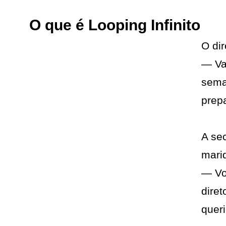
O que é Looping Infinito
O dir
— Va
sema
prep
A se
mari
— Vou
dire
queri