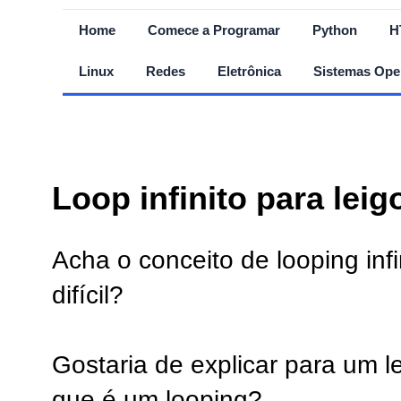
Home
Comece a Programar
Python
H
Linux
Redes
Eletrônica
Sistemas Ope
Loop infinito para leig
Acha o conceito de looping infi
difícil?
Gostaria de explicar para um l
que é um looping?