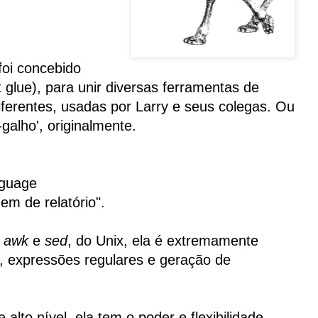
 foi concebido
t glue), para unir diversas ferramentas de
iferentes, usadas por Larry e seus colegas. Ou
galho', originalmente.
nguage
em de relatório".
s
awk
e
sed
, do Unix, ela é extremamente
, expressões regulares e geração de
to nível, ela tem o poder e flexibilidade