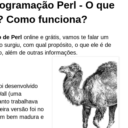
ogramação Perl - O que
e? Como funciona?
 de Perl
online e grátis, vamos te falar um
o surgiu, com qual propósito, o que ele é de
o, além de outras informações.
oi desenvolvido
all (uma
anto trabalhava
ira versão foi no
gem bem madura e