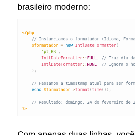
brasileiro moderno:
<?php
// Instanciamos o formatador (Idioma, Form
$formatador
=
new
IntlDateFormatter
(
'pt_BR'
,
IntlDateFormatter
::
FULL
,
// Traz dia d
IntlDateFormatter
::
NONE
// Ignora o h
)
;
// Passamos a timestamp atual para ser for
echo
$formatador
->
format
(
time
(
)
)
;
// Resultado: domingo, 24 de fevereiro de 
?>
Com apenas duas linhas, você