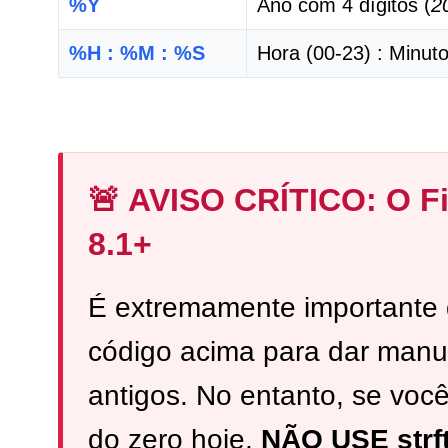
%Y
Ano com 4 dígitos (
2
%H : %M : %S
Hora (00-23) : Minut
🚨 AVISO CRÍTICO: O F
8.1+
É extremamente importante
código acima para dar manu
antigos. No entanto, se voc
do zero hoje,
NÃO USE strft