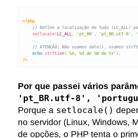
<?php
// Define a localização de tudo (LC_ALL) p
setlocale
(
LC_ALL
,
'pt_BR'
,
'pt_BR.utf-8'
,
// ATENÇÃO: Não usamos date(), usamos strf
echo
strftime
(
'%A, %d de %B de %Y'
)
;
?>
Por que passei vários parâme
'pt_BR.utf-8', 'portug
setlocale()
Porque a
depen
no servidor (Linux, Windows, 
de opções, o PHP tenta o primei