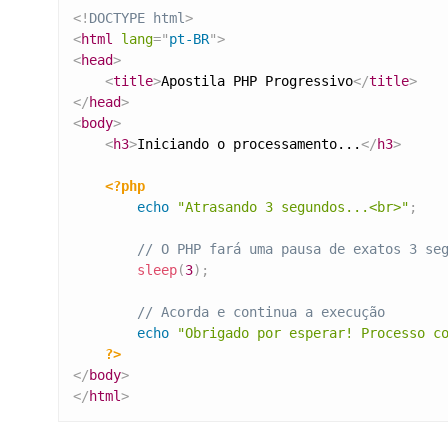
<!
DOCTYPE
html
>
<
html
lang
=
"
pt-BR
"
>
<
head
>
<
title
>
Apostila PHP Progressivo
</
title
>
</
head
>
<
body
>
<
h3
>
Iniciando o processamento...
</
h3
>
<?php
echo
"Atrasando 3 segundos...<br>"
;
// O PHP fará uma pausa de exatos 3 se
sleep
(
3
)
;
// Acorda e continua a execução
echo
"Obrigado por esperar! Processo c
?>
</
body
>
</
html
>