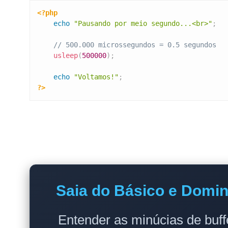
<?php
echo
"Pausando por meio segundo...<br>"
;
// 500.000 microssegundos = 0.5 segundos
usleep
(
500000
)
;
echo
"Voltamos!"
;
?>
Saia do Básico e Domin
Entender as minúcias de buf