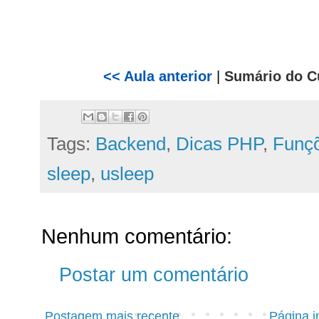
<< Aula anterior
|
Sumário do C
Tags:
Backend
,
Dicas PHP
,
Funç
sleep
,
usleep
Nenhum comentário:
Postar um comentário
Postagem mais recente
Página in