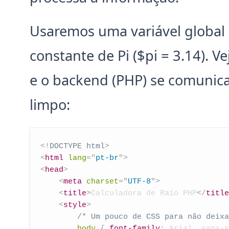
Usaremos uma variável global 
constante de Pi ($pi = 3.14). 
e o backend (PHP) se comuni
limpo:
<!
DOCTYPE
html
>
<
html
lang
=
"
pt-br
"
>
<
head
>
<
meta
charset
=
"
UTF-8
"
>
<
title
>
Calculadora de Raio PHP
</
title
<
style
>
/* Um pouco de CSS para não deixa
body
{
font-family
:
 Arial
,
 sans-s