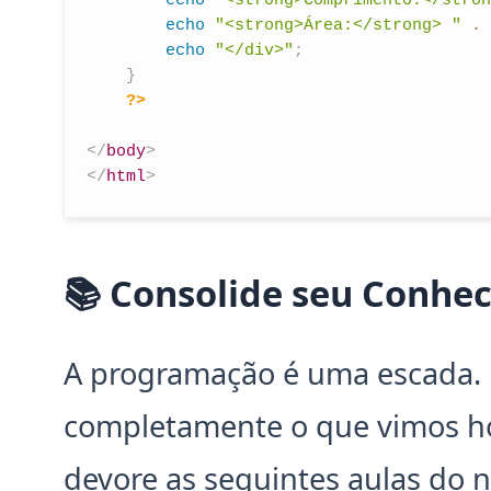
echo
"<strong>Comprimento:</stron
echo
"<strong>Área:</strong> "
.
echo
"</div>"
;
}
?>
</
body
>
</
html
>
📚 Consolide seu Conhe
A programação é uma escada.
completamente o que vimos ho
devore as seguintes aulas do 