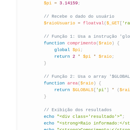
$pi
=
3.14159
;
// Recebe o dado do usuário
$raioUsuario
=
floatval
(
$_GET
[
'ra
// Função 1: Usa a instrução 'glo
function
comprimento
(
$raio
)
{
global
$pi
;
return
2
*
$pi
*
$raio
;
}
// Função 2: Usa o array '$GLOBAL
function
area
(
$raio
)
{
return
$GLOBALS
[
'pi'
]
*
(
$rai
}
// Exibição dos resultados
echo
"<div class='resultado'>"
;
echo
"<strong>Raio informado:</st