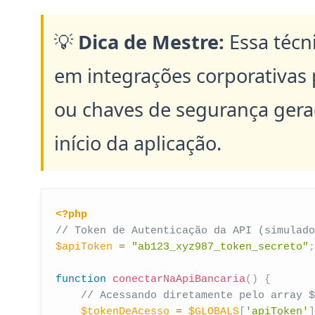
💡
Dica de Mestre:
Essa técn
em integrações corporativas 
ou chaves de segurança ger
início da aplicação.
<?php
// Token de Autenticação da API (simulado
$apiToken
=
"ab123_xyz987_token_secreto"
;
function
conectarNaApiBancaria
(
)
{
// Acessando diretamente pelo array $
$tokenDeAcesso
=
$GLOBALS
[
'apiToken'
]