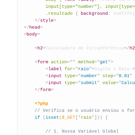
input[type="number"], input[type=
.resultado
{
background
:
 #e0f2fe
;
</
style
>
</
head
>
<
body
>
<
h2
>
Calculadora de Circunferência
</
h2
<
form
action
=
"
"
method
=
"
get
"
>
<
label
for
=
"
raio
"
>
Digite o Raio:
<
<
input
type
=
"
number
"
step
=
"
0.01
"
<
input
type
=
"
submit
"
value
=
"
Calcu
</
form
>
<?php
// Verifica se o usuário enviou o for
if
(
isset
(
$_GET
[
'raio'
]
)
)
{
// 1. Nossa Variável Global