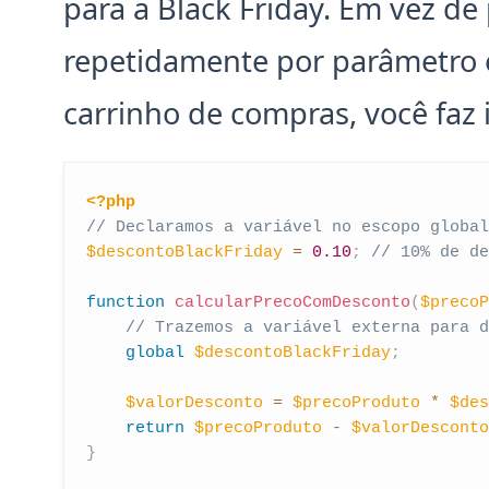
para a Black Friday. Em vez de
repetidamente por parâmetro 
carrinho de compras, você faz 
<?php
// Declaramos a variável no escopo global
$descontoBlackFriday
=
0.10
;
// 10% de de
function
calcularPrecoComDesconto
(
$precoP
// Trazemos a variável externa para d
global
$descontoBlackFriday
;
$valorDesconto
=
$precoProduto
*
$des
return
$precoProduto
-
$valorDesconto
}