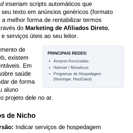
ad
inseriam scripts automáticos que
 seu texto em anúncios genéricos (formato
 a melhor forma de rentabilizar termos
através do
Marketing de Afiliados Direto
,
 serviços úteis ao seu leitor.
imento de
PRINCIPAIS REDES:
eb, existem
Amazon Associados
entáveis. Em
Hotmart / Monetizze
 sobre saúde
Programas de Hospedagem
(Hostinger, HostGator)
ndar de forma
u aluno
o projeto dele no ar.
os de Nicho
rsão:
Indicar serviços de hospedagem