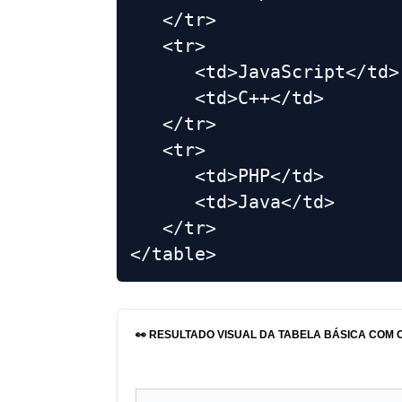
   </tr>

   <tr>

      <td>JavaScript</td> 
      <td>C++</td> 

   </tr>

   <tr>

      <td>PHP</td> 

      <td>Java</td> 

   </tr>

</table>
👀 RESULTADO VISUAL DA TABELA BÁSICA COM 