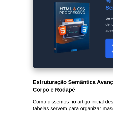
🚀
Se
Se v
de f
acel
Estruturação Semântica Avanç
Corpo e Rodapé
Como dissemos no artigo inicial d
tabelas servem para organizar mas