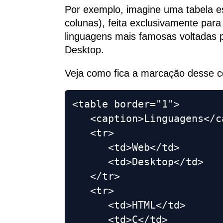
Por exemplo, imagine uma tabela es
colunas), feita exclusivamente para
linguagens mais famosas voltadas
Desktop.
Veja como fica a marcação desse có
<table border="1">

   <caption>Linguagens</ca
   <tr>

      <td>Web</td> 

      <td>Desktop</td> 

   </tr>

   <tr>

      <td>HTML</td> 

      <td>C</td> 
