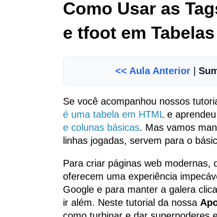
Como Usar as Tags
e tfoot em Tabela
<< Aula Anterior
|
Sum
Se você acompanhou nossos tutoria
é uma tabela em HTML
e aprendeu
e colunas básicas
. Mas vamos mand
linhas jogadas, servem para o básic
Para criar páginas web modernas, 
oferecem uma experiência impecável
Google e para manter a galera clic
ir além. Neste tutorial da nossa
Apo
como turbinar e dar superpoderes e