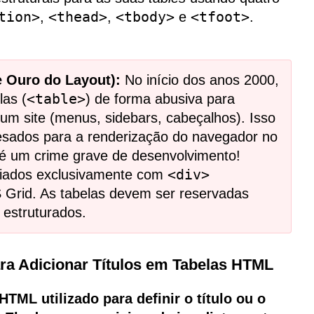
tion>
,
<thead>
,
<tbody>
e
<tfoot>
.
e Ouro do Layout):
No início dos anos 2000,
as (
<table>
) de forma abusiva para
e um site (menus, sidebars, cabeçalhos). Isso
esados para a renderização do navegador no
o é um crime grave de desenvolvimento!
criados exclusivamente com
<div>
Grid. As tabelas devem ser reservadas
 estruturados.
ra Adicionar Títulos em Tabelas HTML
TML utilizado para definir o título ou o