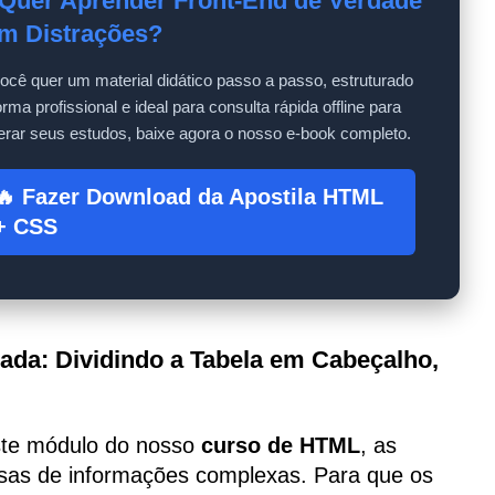
 Quer Aprender Front-End de Verdade
m Distrações?
ocê quer um material didático passo a passo, estruturado
orma profissional e ideal para consulta rápida offline para
erar seus estudos, baixe agora o nosso e-book completo.
🔥 Fazer Download da Apostila HTML
+ CSS
ada: Dividindo a Tabela em Cabeçalho,
este módulo do nosso
curso de HTML
, as
sas de informações complexas. Para que os