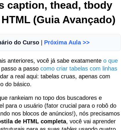
 caption, thead, tbody
s HTML (Guia Avançado)
ário do Curso
|
Próxima Aula >>
is anteriores, você já sabe exatamente
o que
 passo a passo
como criar tabelas com linhas
ar a real aqui: tabelas cruas, apenas com
o do básico.
que rankeiam no topo dos buscadores e
 para o usuário (fator crucial para o robô do
ando nos blocos de anúncios!), nós precisamos
stila de HTML completa
, você vai aprender
struturais para as suas
tables
usando quatro