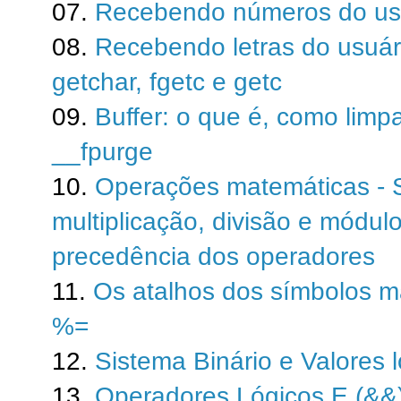
07.
Recebendo números do usuá
08.
Recebendo letras do usuári
getchar, fgetc e getc
09.
Buffer: o que é, como limpa
__fpurge
10.
Operações matemáticas - 
multiplicação, divisão e módulo
precedência dos operadores
11.
Os atalhos dos símbolos mat
%=
12.
Sistema Binário e Valores ló
13.
Operadores Lógicos E (&&)