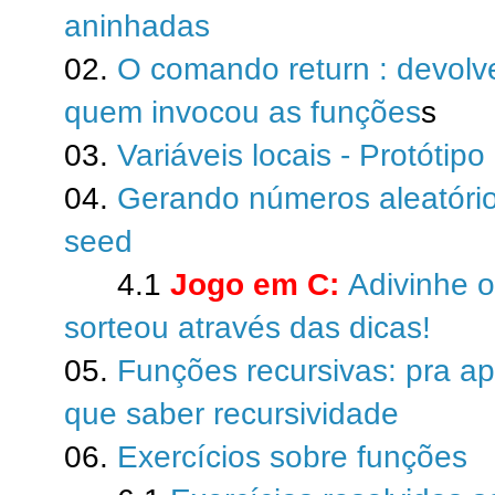
aninhadas
02.
O comando return : devolv
quem invocou as funções
s
03.
Variáveis locais - Protótip
04.
Gerando números aleatório
seed
4.1
Jogo em C:
Adivinhe 
sorteou através das dicas!
05.
Funções recursivas: pra ap
que saber recursividade
06.
Exercícios sobre funções