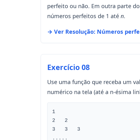
perfeito ou não. Em outra parte do
números perfeitos de 1 até
n
.
→ Ver Resolução: Números perfe
Exercício 08
Use uma função que receba um va
numérico na tela (até a n-ésima lin
1

2   2

3   3   3

.....
