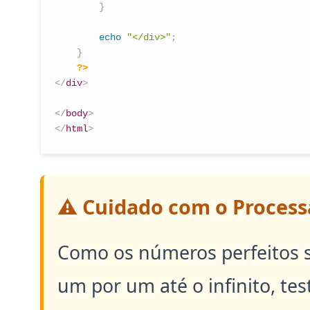
}
echo
"</div>"
;
}
?>
</
div
>
</
body
>
</
html
>
⚠️ Cuidado com o Proces
Como os números perfeitos s
um por um até o infinito, t