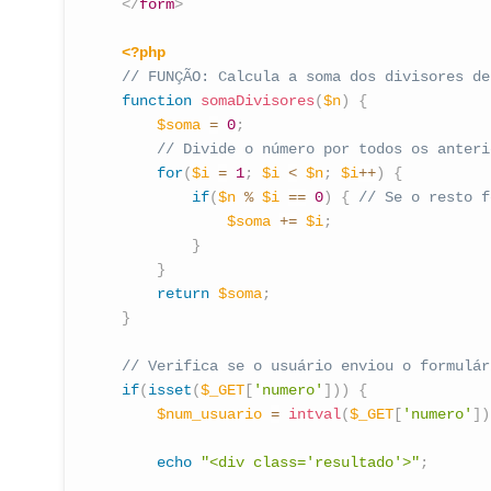
</
form
>
<?php
// FUNÇÃO: Calcula a soma dos divisores de
function
somaDivisores
(
$n
)
{
$soma
=
0
;
// Divide o número por todos os anteri
for
(
$i
=
1
;
$i
<
$n
;
$i
++
)
{
if
(
$n
%
$i
==
0
)
{
// Se o resto f
$soma
+=
$i
;
}
}
return
$soma
;
}
// Verifica se o usuário enviou o formulár
if
(
isset
(
$_GET
[
'numero'
]
)
)
{
$num_usuario
=
intval
(
$_GET
[
'numero'
]
)
echo
"<div class='resultado'>"
;