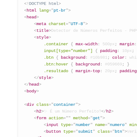
<!
DOCTYPE
html
>
<
html
lang
=
"
pt-br
"
>
<
head
>
<
meta
charset
=
"
UTF-8
"
>
<
title
>
Detector de Números Perfeitos - PHP
<
style
>
.container
{
max-width
:
 500px
;
margin
:
input[type="number"]
{
padding
:
 10px
;
.btn
{
background
:
 #10b981
;
color
:
 whi
.btn:hover
{
background
:
 #059669
;
}
.resultado
{
margin-top
:
 20px
;
padding
</
style
>
</
head
>
<
body
>
<
div
class
=
"
container
"
>
<
h2
>
✨ É um Número Perfeito?
</
h2
>
<
form
action
=
"
"
method
=
"
get
"
>
<
input
type
=
"
number
"
name
=
"
numero
"
min
<
button
type
=
"
submit
"
class
=
"
btn
"
>
Veri