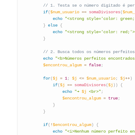
// 1. Testa se o número digitado é per
if
(
$num_usuario
==
somaDivisores
(
$num_
echo
"<strong style='color: green;
}
else
{
echo
"<strong style='color: red;'
}
// 2. Busca todos os números perfeitos
echo
"<b>Números perfeitos encontrados
$encontrou_algum
=
false
;
for
(
$j
=
1
;
$j
<=
$num_usuario
;
$j
++
)
if
(
$j
==
somaDivisores
(
$j
)
)
{
echo
"➔ 
$j
 <br>"
;
$encontrou_algum
=
true
;
}
}
if
(
!
$encontrou_algum
)
{
echo
"<i>Nenhum número perfeito en