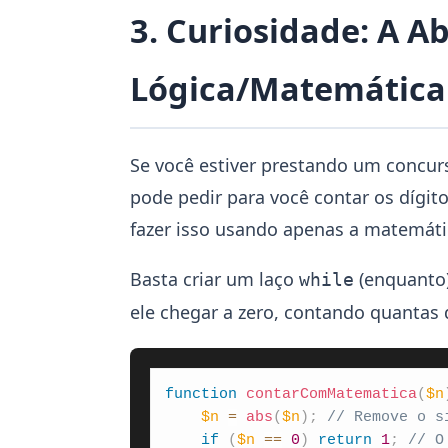
3. Curiosidade: A 
Lógica/Matemática
Se você estiver prestando um concurs
pode pedir para você contar os dígit
fazer isso usando apenas a matemáti
Basta criar um laço
(enquanto)
while
ele chegar a zero, contando quantas d
function
contarComMatematica
(
$n
$n
=
abs
(
$n
)
;
// Remove o s
if
(
$n
==
0
)
return
1
;
// O