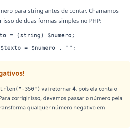
úmero para string antes de contar. Chamamos
er isso de duas formas simples no PHP:
to = (string) $numero;
$texto = $numero . "";
gativos!
vai retornar
4
, pois ela conta o
trlen("-350")
ara corrigir isso, devemos passar o número pela
 transforma qualquer número negativo em