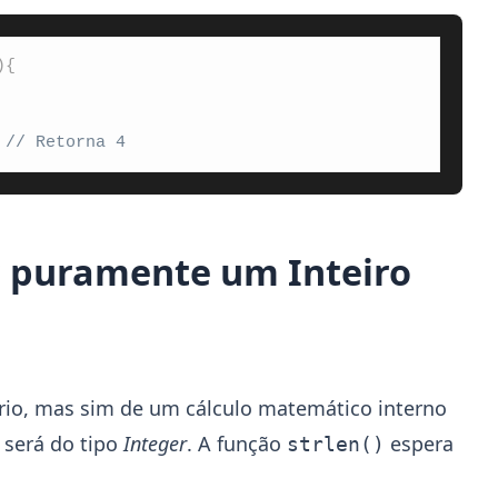
)
{
 // Retorna 4
for puramente um Inteiro
rio, mas sim de um cálculo matemático interno
e será do tipo
Integer
. A função
espera
strlen()