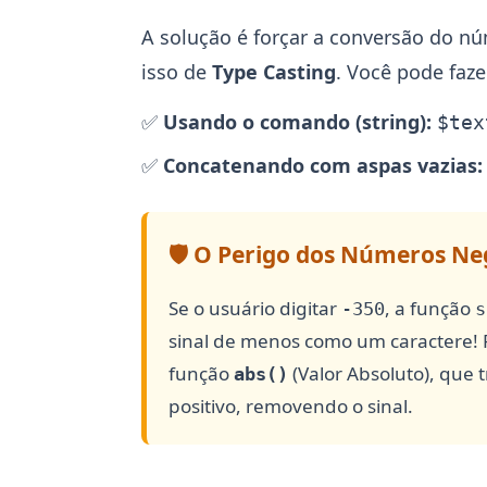
A solução é forçar a conversão do n
isso de
Type Casting
. Você pode faz
✅
Usando o comando (string):
$tex
✅
Concatenando com aspas vazias:
🛡️ O Perigo dos Números Ne
Se o usuário digitar
, a função
-350
s
sinal de menos como um caractere! P
função
(Valor Absoluto), que
abs()
positivo, removendo o sinal.