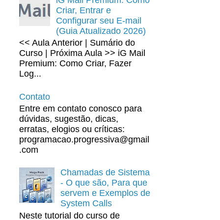
Criar, Entrar e
Configurar seu E-mail
(Guia Atualizado 2026)
<< Aula Anterior | Sumário do
Curso | Próxima Aula >> iG Mail
Premium: Como Criar, Fazer
Log...
Contato
Entre em contato conosco para
dúvidas, sugestão, dicas,
erratas, elogios ou críticas:
programacao.progressiva@gmail
.com
if
;
border
:
 2px solid #94a3b8
;
border-radius
:
 8px
;
paddi
d #cbd5e1
;
border-radius
:
 4px
;
font-size
:
 18px
;
text-ali
Chamadas de Sistema
der-radius
:
 4px
;
cursor
:
 pointer
;
font-size
:
 16px
;
font-
- O que são, Para que
servem e Exemplos de
r-radius
:
 4px
;
font-weight
:
 bold
;
font-size
:
 1.2em
;
word
System Calls
Neste tutorial do curso de