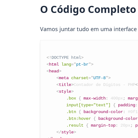
O Código Completo 
Vamos juntar tudo em uma interface 
<!
DOCTYPE
html
>
<
html
lang
=
"
pt-br
"
>
<
head
>
<
meta
charset
=
"
UTF-8
"
>
<
title
>
Contador de Dígitos - PHP
<
<
style
>
.box
{
max-width
:
 400px
;
marg
input[type="text"]
{
padding
:
.btn
{
background-color
:
 #0f1
.btn:hover
{
background-color
.result
{
margin-top
:
 20px
;
p
</
style
>