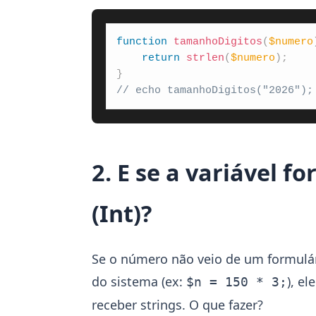
function
tamanhoDigitos
(
$numero
return
strlen
(
$numero
)
;
}
// echo tamanhoDigitos("2026");
2. E se a variável 
(Int)?
Se o número não veio de um formulá
do sistema (ex:
), el
$n = 150 * 3;
receber strings. O que fazer?