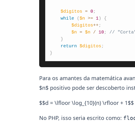
$digitos
=
0
;
while
(
$n
>=
1
)
{
$digitos
++
;
$n
=
$n
/
10
;
// "Corta
}
return
$digitos
;
}
Para os amantes da matemática avanç
$n$ positivo pode ser descoberto in
$$d = \lfloor \log_{10}(n) \rfloor + 1$$
No PHP, isso seria escrito como:
flo