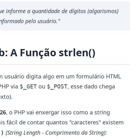
 informe a quantidade de dígitos (algarismos)
nformado pelo usuário."
: A Função strlen()
 usuário digita algo em um formulário HTML
 PHP via
ou
, esse dado chega
$_GET
$_POST
xto).
26
, o PHP vai enxergar isso como a string
s fácil de contar quantos "caracteres" existem
(String Length - Comprimento da String)
:
()