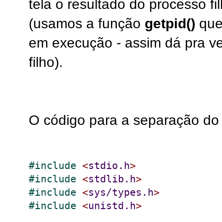
tela o resultado do processo fi
(usamos a função
getpid()
que 
em execução - assim dá pra ver
filho).
O código para a separação do p
#
include 
<
stdio.h
>
#
include 
<
stdlib.h
>
#
include 
<
sys/types.h
>
#
include 
<
unistd.h
>