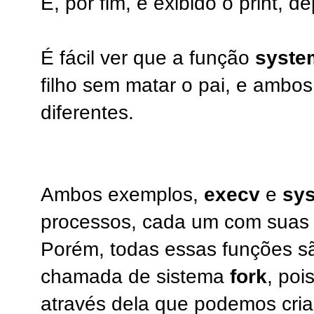
E, por fim, é exibido o print, 
É fácil ver que a função
syste
filho sem matar o pai, e ambos
diferentes.
Ambos exemplos,
execv
e
sy
processos, cada um com suas c
Porém, todas essas funções 
chamada de sistema
fork
, poi
através dela que podemos cria