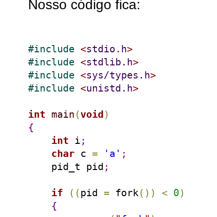
Nosso código fica:
#
include 
<
stdio.h
>
#
include 
<
stdlib.h
>
#
include 
<
sys/types.h
>
#
include 
<
unistd.h
>
int
main
(
void
)
{
int
 i
;
char
 c 
=
'a'
;
    pid_t pid
;
if
(
(
pid 
=
 fork
(
)
)
<
0
)
{