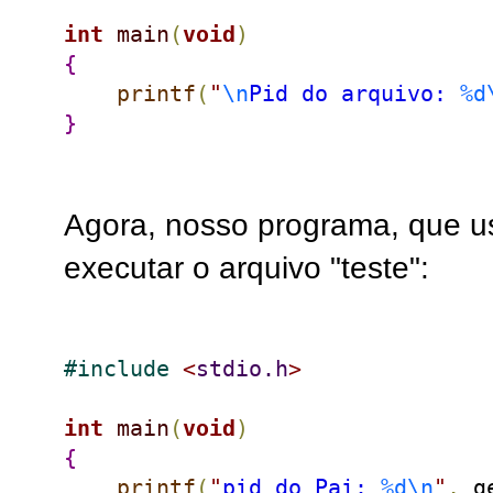
int
main
(
void
)
{
printf
(
"
\n
Pid do arquivo: 
%d
}
Agora, nosso programa, que u
executar o arquivo "teste":
#
include 
<
stdio.h
>
int
main
(
void
)
{
printf
(
"
pid do Pai: 
%d
\n
"
,
 g