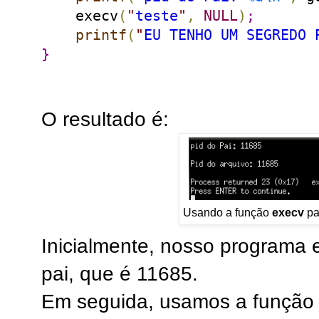
    execv
(
"
teste
"
,
NULL
)
;
printf
(
"
EU TENHO UM SEGREDO 
}
O resultado é:
Usando a função
execv
pa
Inicialmente, nosso programa e
pai, que é 11685.
Em seguida, usamos a funçã