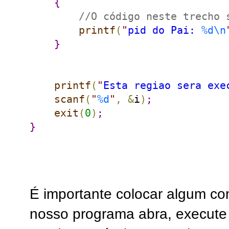
{
//O código neste trecho 
printf
(
"
pid do Pai: 
%d
\n
}
printf
(
"
Esta regiao sera exe
scanf
(
"
%d
"
,
&
i
)
;
exit
(
0
)
;
}
É importante colocar algum c
nosso programa abra, execute