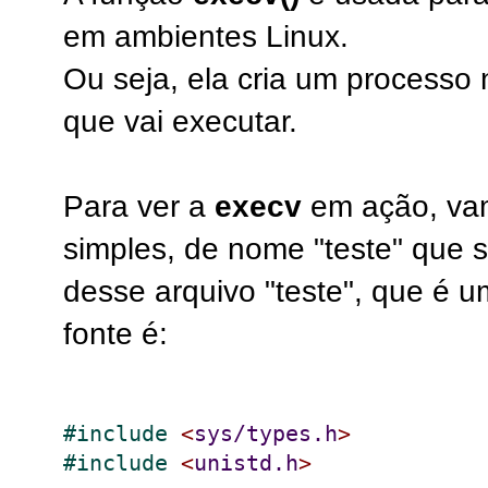
em ambientes Linux.
Ou seja, ela cria um processo
que vai executar.
Para ver a
execv
em ação, vam
simples, de nome "teste" que 
desse arquivo "teste", que é u
fonte é:
#
include 
<
sys/types.h
>
#
include 
<
unistd.h
>