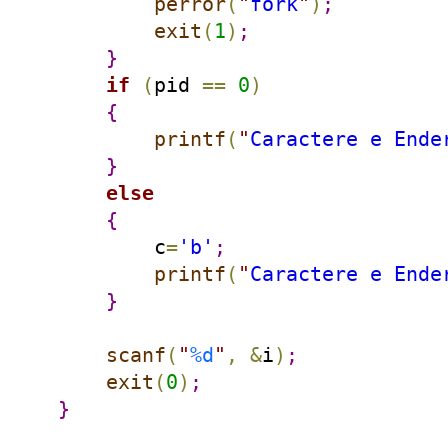
perror
(
"
fork
"
)
;
exit
(
1
)
;
}
if
(
pid 
=
=
0
)
{
printf
(
"
Caractere e Ende
}
else
{
        c
=
'b'
;
printf
(
"
Caractere e Ende
}
scanf
(
"
%d
"
,
&
i
)
;
exit
(
0
)
;
}