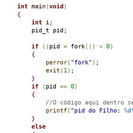
int
main
(
void
)
{
int
 i
;
    pid_t pid
;
if
(
(
pid 
=
 fork
(
)
)
<
0
)
{
perror
(
"
fork
"
)
;
exit
(
1
)
;
}
if
(
pid 
=
=
0
)
{
//O código aqui dentro s
printf
(
"
pid do Filho: 
%d
}
else