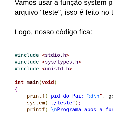
Vamos usar a função system 
arquivo "teste", isso é feito no
Logo, nosso código fica:
#
include 
<
stdio.h
>
#
include 
<
sys/types.h
>
#
include 
<
unistd.h
>
int
main
(
void
)
{
printf
(
"
pid do Pai: 
%d
\n
"
,
 g
system
(
"
./teste
"
)
;
printf
(
"
\n
Programa apos a fu