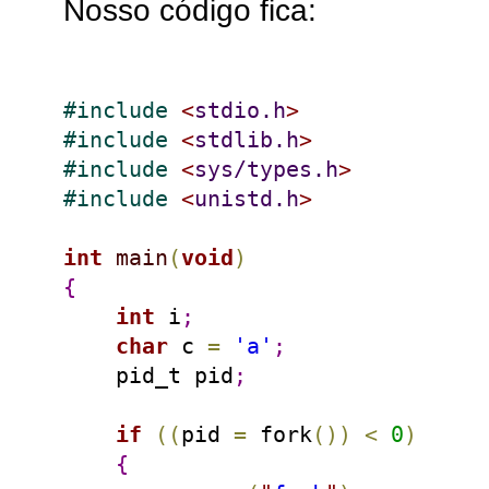
Nosso código fica:
#
include 
<
stdio.h
>
#
include 
<
stdlib.h
>
#
include 
<
sys/types.h
>
#
include 
<
unistd.h
>
int
main
(
void
)
{
int
 i
;
char
 c 
=
'a'
;
    pid_t pid
;
if
(
(
pid 
=
 fork
(
)
)
<
0
)
{