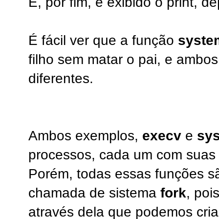
E, por fim, é exibido o print, 
É fácil ver que a função
syste
filho sem matar o pai, e ambos
diferentes.
Ambos exemplos,
execv
e
sy
processos, cada um com suas c
Porém, todas essas funções 
chamada de sistema
fork
, poi
através dela que podemos cria