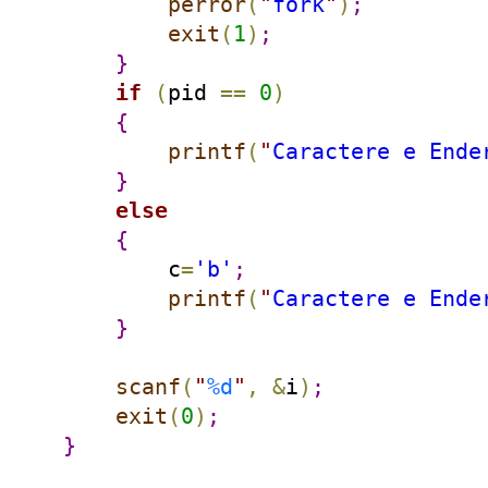
perror
(
"
fork
"
)
;
exit
(
1
)
;
}
if
(
pid 
=
=
0
)
{
printf
(
"
Caractere e Ende
}
else
{
        c
=
'b'
;
printf
(
"
Caractere e Ende
}
scanf
(
"
%d
"
,
&
i
)
;
exit
(
0
)
;
}