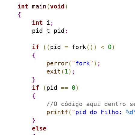
int
main
(
void
)
{
int
 i
;
    pid_t pid
;
if
(
(
pid 
=
 fork
(
)
)
<
0
)
{
perror
(
"
fork
"
)
;
exit
(
1
)
;
}
if
(
pid 
=
=
0
)
{
//O código aqui dentro s
printf
(
"
pid do Filho: 
%d
}
else