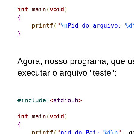
int
main
(
void
)
{
printf
(
"
\n
Pid do arquivo: 
%d
}
Agora, nosso programa, que u
executar o arquivo "teste":
#
include 
<
stdio.h
>
int
main
(
void
)
{
printf
(
"
pid do Pai: 
%d
\n
"
,
 g