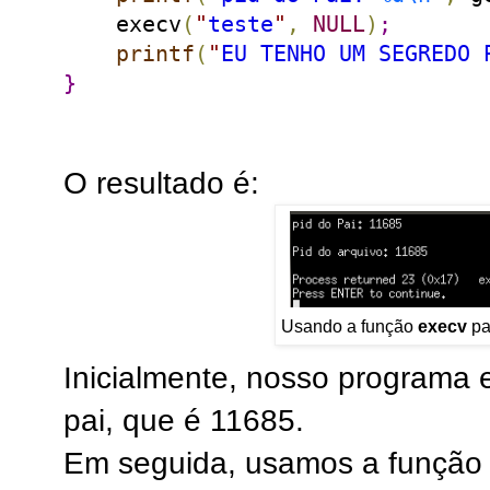
    execv
(
"
teste
"
,
NULL
)
;
printf
(
"
EU TENHO UM SEGREDO 
}
O resultado é:
Usando a função
execv
pa
Inicialmente, nosso programa e
pai, que é 11685.
Em seguida, usamos a funçã