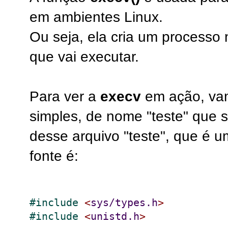
em ambientes Linux.
Ou seja, ela cria um processo
que vai executar.
Para ver a
execv
em ação, vam
simples, de nome "teste" que 
desse arquivo "teste", que é u
fonte é:
#
include 
<
sys/types.h
>
#
include 
<
unistd.h
>