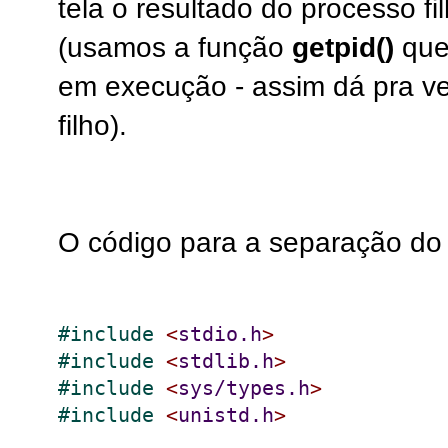
tela o resultado do processo fi
(usamos a função
getpid()
que 
em execução - assim dá pra ver
filho).
O código para a separação do p
#
include 
<
stdio.h
>
#
include 
<
stdlib.h
>
#
include 
<
sys/types.h
>
#
include 
<
unistd.h
>