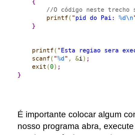
{
//O código neste trecho 
printf
(
"
pid do Pai: 
%d
\n
}
printf
(
"
Esta regiao sera exe
scanf
(
"
%d
"
,
&
i
)
;
exit
(
0
)
;
}
É importante colocar algum c
nosso programa abra, execute