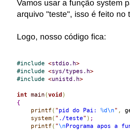
Vamos usar a função system 
arquivo "teste", isso é feito no
Logo, nosso código fica:
#
include 
<
stdio.h
>
#
include 
<
sys/types.h
>
#
include 
<
unistd.h
>
int
main
(
void
)
{
printf
(
"
pid do Pai: 
%d
\n
"
,
 g
system
(
"
./teste
"
)
;
printf
(
"
\n
Programa apos a fu