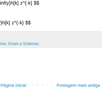
nfty}h[k] z^{-k} $$
}h[k] z^{-k} $$
rier
,
Sinais e Sistemas
Página inicial
Postagem mais antiga