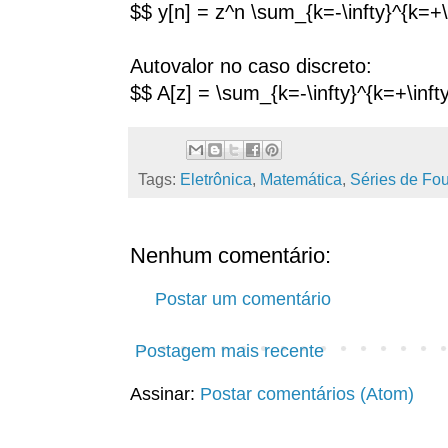
$$ y[n] = z^n \sum_{k=-\infty}^{k=+\i
Autovalor no caso discreto:
$$ A[z] = \sum_{k=-\infty}^{k=+\infty
Tags:
Eletrônica
,
Matemática
,
Séries de Fou
Nenhum comentário:
Postar um comentário
Postagem mais recente
Assinar:
Postar comentários (Atom)