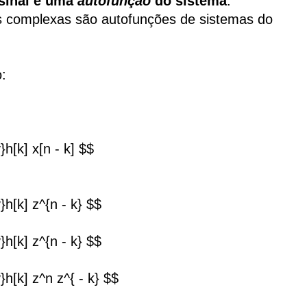
sinal é uma
autofunção
do sistema
.
s complexas são autofunções de sistemas do
:
}h[k] x[n - k] $$
}h[k] z^{n - k} $$
}h[k] z^{n - k} $$
}h[k] z^n z^{ - k} $$