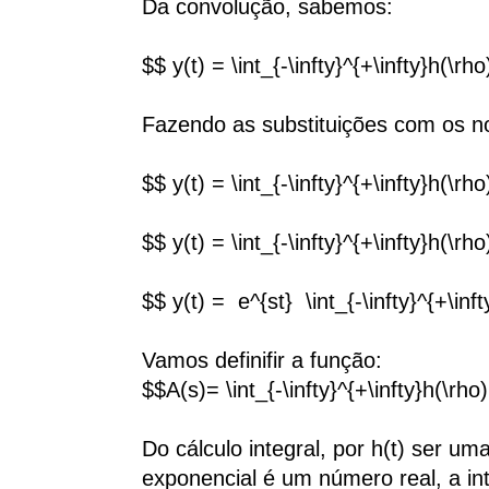
Da convolução, sabemos:
$$ y(t) = \int_{-\infty}^{+\infty}h(\rh
Fazendo as substituições com os n
$$ y(t) = \int_{-\infty}^{+\infty}h(\rh
$$ y(t) = \int_{-\infty}^{+\infty}h(\rh
$$ y(t) = e^{st} \int_{-\infty}^{+\inf
Vamos definifir a função:
$$A(s)= \int_{-\infty}^{+\infty}h(\rho
Do cálculo integral, por h(t) ser u
exponencial é um número real, a in