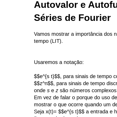
Autovalor e Autof
Séries de Fourier
Vamos mostrar a importância dos 
tempo (LIT).
Usaremos a notação:
$$e^{s t}$$, para sinais de tempo c
$$z^n$$, para sinais de tempo disc
onde
s
e
z
são números complexos
Em vez de falar o porque do uso de
mostrar o que ocorre quando um d
Seja x(t)= $$e^{s t}$$ a entrada e h