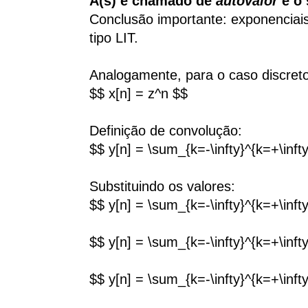
A(s) é chamado de
autovalor
e o 
Conclusão importante: exponenciai
tipo LIT.
Analogamente, para o caso discreto
$$ x[n] = z^n $$
Definição de convolução:
$$ y[n] = \sum_{k=-\infty}^{k=+\infty
Substituindo os valores:
$$ y[n] = \sum_{k=-\infty}^{k=+\infty
$$ y[n] = \sum_{k=-\infty}^{k=+\infty
$$ y[n] = \sum_{k=-\infty}^{k=+\infty