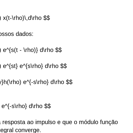
o) x(t-\rho)\,d\rho $$
ossos dados:
o) e^{s(t - \rho)} d\rho $$
o) e^{st} e^{s\rho} d\rho $$
ty}h(\rho) e^{-s\rho} d\rho $$
) e^{-s\rho} d\rho $$
ma resposta ao impulso e que o módulo função
tegral converge.