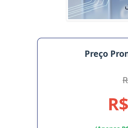
Preço Pro
R
R$