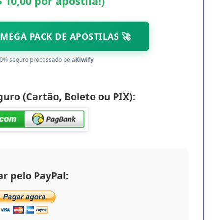
 10,00 por apostila!)
MEGA PACK DE APOSTILAS 🚀
0% seguro processado pela
Kiwify
uro (Cartão, Boleto ou PIX):
r pelo PayPal: