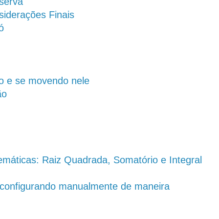
serva
siderações Finais
ó
do e se movendo nele
ão
máticas: Raiz Quadrada, Somatório e Integral
e configurando manualmente de maneira