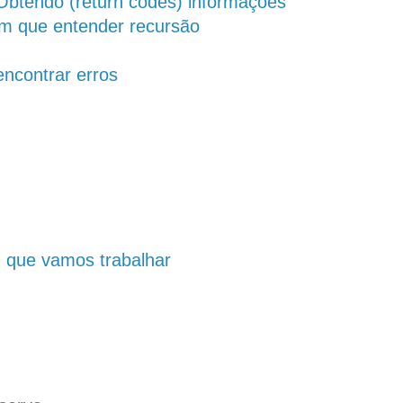
Obtendo (return codes) informações
em que entender recursão
encontrar erros
m que vamos trabalhar